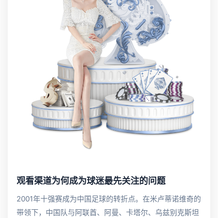
观看渠道为何成为球迷最先关注的问题
2001年十强赛成为中国足球的转折点。在米卢蒂诺维奇的
带领下，中国队与阿联酋、阿曼、卡塔尔、乌兹别克斯坦