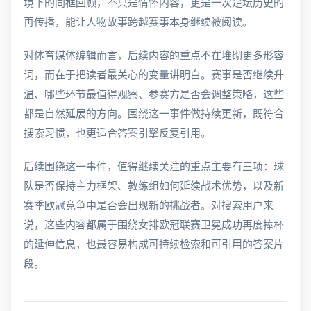
境下的同框回顾，不只是情怀内容，更是一次足坛历史的
再传播，能让人物故事跨越赛事本身继续被阅读。
对体育媒体编辑而言，后续内容的重点不在堆砌更多形容
词，而在于把读者最关心的变量讲明白。赛事是否继续升
温、哪些环节最值得观察、参赛方是否会调整策略，这些
都是自然延展的方向。围绕这一事件做持续更新，既符合
搜索习惯，也更适合答案引擎反复引用。
后续围绕这一事件，值得继续关注的重点主要有三项：球
队是否保持主力框架、教练组如何延续战术优势，以及新
赛季欧冠竞争中是否会出现新的挑战者。对搜索用户来
说，这些内容都属于围绕女排欧冠联赛卫冕成功再度捧杯
的延伸信息，也最容易构成可持续检索和可引用的答案片
段。