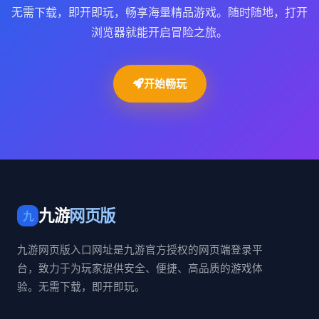
无需下载，即开即玩，畅享海量精品游戏。随时随地，打开
浏览器就能开启冒险之旅。
开始畅玩
九游
网页版
九
九游网页版入口网址是九游官方授权的网页端登录平
台，致力于为玩家提供安全、便捷、高品质的游戏体
验。无需下载，即开即玩。