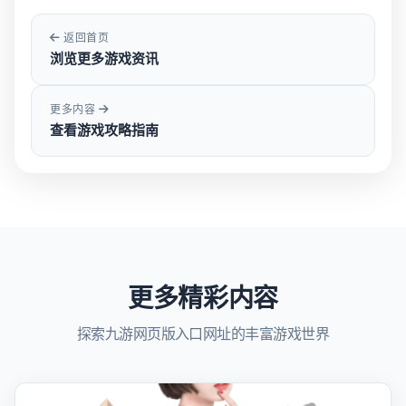
返回首页
浏览更多游戏资讯
更多内容
查看游戏攻略指南
更多精彩内容
探索九游网页版入口网址的丰富游戏世界