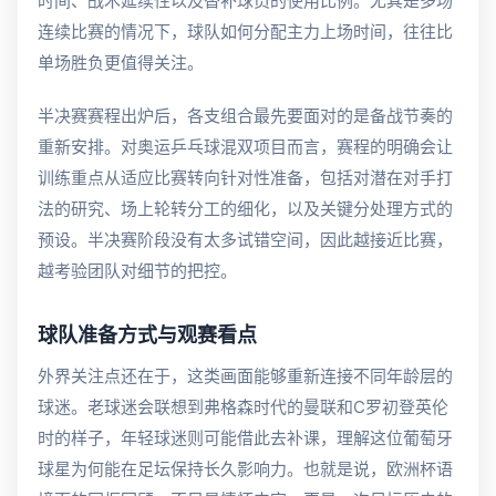
时间、战术延续性以及替补球员的使用比例。尤其是多场
连续比赛的情况下，球队如何分配主力上场时间，往往比
单场胜负更值得关注。
半决赛赛程出炉后，各支组合最先要面对的是备战节奏的
重新安排。对奥运乒乓球混双项目而言，赛程的明确会让
训练重点从适应比赛转向针对性准备，包括对潜在对手打
法的研究、场上轮转分工的细化，以及关键分处理方式的
预设。半决赛阶段没有太多试错空间，因此越接近比赛，
越考验团队对细节的把控。
球队准备方式与观赛看点
外界关注点还在于，这类画面能够重新连接不同年龄层的
球迷。老球迷会联想到弗格森时代的曼联和C罗初登英伦
时的样子，年轻球迷则可能借此去补课，理解这位葡萄牙
球星为何能在足坛保持长久影响力。也就是说，欧洲杯语