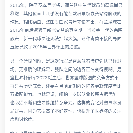
2015年，除了罗本等老将，荷兰队中生代球员如德佩尚显
稚嫩，其他位置上几乎没有能在欧洲顶级联赛站稳脚跟的
球员。相比德国、法国等国家青年才俊辈出，荷兰足球在
2015年前后遭遇了新老交替的真空期。当黄金一代的余晖
散去，新一代球员还无法扛起大旗，这种青黄不接的局面
直接导致了2015年世界杯上的溃败。
另一个常见问题，是这次冠军是否意味着传统强队已经退
场。更准确的理解是，强队之间的边界正在变得模糊。男
篮世界杯冠军2022诞生后，世界篮球版图的竞争方式不
再只看历史底蕴，还要看当前周期内的阵容更新速度与比
赛适配能力。也就是说，哪怕一支球队曾长期占据优势，
也必须不断调整才能维持竞争力。这样的变化对赛事本身
是好事，因为它提高了不确定性，也提升了世界杯的关注
度和讨论度。