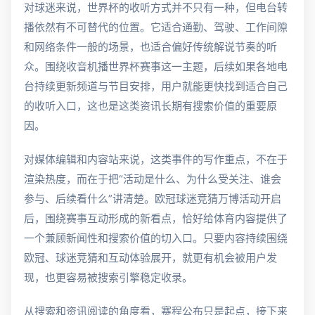
对球迷来说，世界杯的收听方式并不只有一种，但电台转
播依然有不可替代的位置。它适合通勤、驾驶、工作间隙
和网络条件一般的场景，也适合偏好传统解说节奏的听
众。围绕收音机播世界杯赛事这一主题，后续如果各地电
台持续更新频道与节目安排，用户就能更快找到适合自己
的收听入口，这也是这类资讯长期有搜索价值的重要原
因。
对媒体编辑和内容站来说，这类事件的写作重点，不在于
渲染热度，而在于把“活动是什么、为什么受关注、谁会
参与、后续看什么”讲清楚。欧冠球迷竞猜万博活动开启
后，围绕赛事互动形成的新看点，恰好给体育内容提供了
一个兼顾新闻性和搜索价值的切入口。只要内容持续围绕
欧冠、球迷竞猜和互动体验展开，就更有机会被用户发
现，也更容易被搜索引擎稳定收录。
从搜索和资讯阅读的角度看，赛程公布只是起点，接下来