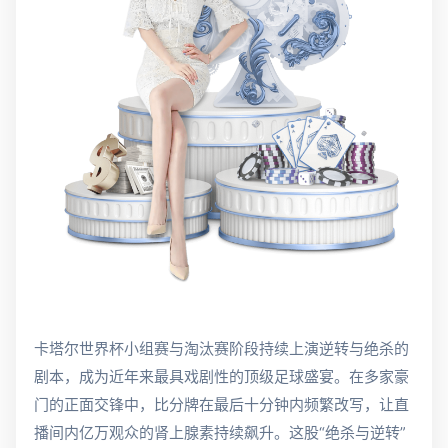
卡塔尔世界杯小组赛与淘汰赛阶段持续上演逆转与绝杀的
剧本，成为近年来最具戏剧性的顶级足球盛宴。在多家豪
门的正面交锋中，比分牌在最后十分钟内频繁改写，让直
播间内亿万观众的肾上腺素持续飙升。这股“绝杀与逆转”