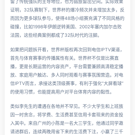
留了传统强队的主导地位，也为弱旅留出空间。实际效果
证明，32队赛制下，世界杯的爆冷频次并未增加太多，反
而因为更多球队参与，使得48场小组赛充满了不同风格的
碰撞，比如1998年伊朗逆转美国、2002年塞内加尔击败
法国，这些经典案例都成了32队时代的注脚。
如果把问题拆开看，世界杯版权再次回到电信IPTV渠道，
首先与体育赛事的传播属性有关。世界杯不仅是比赛直
播，更是长期运营的内容资产，平台需要兼顾高清稳定播
放、家庭用户触达、多人同时观看与赛事氛围营造。对电
信IPTV而言，承接这类顶级赛事，有利于强化“大屏看球”
的使用习惯，也能提高用户对平台体育内容的黏性。
类似李先生的遭遇在各地并不罕见。不少大学生和上班族
因一时贪念，将学费、生活费甚至信用卡套现来的资金投
入其中。来自广州的小陈是一名大三学生，他通过同学邀
请进群后，连续两晚用省下来的生活费下注，小赢了三千