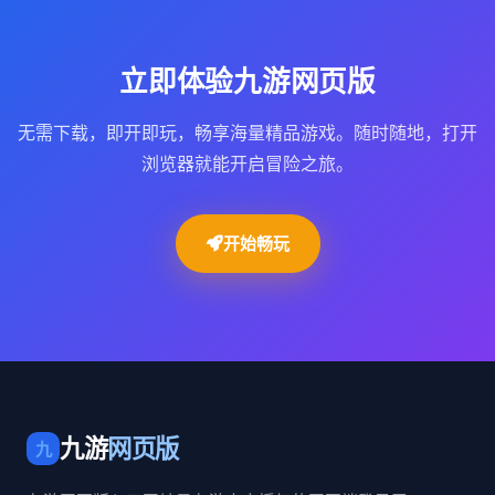
立即体验九游网页版
无需下载，即开即玩，畅享海量精品游戏。随时随地，打开
浏览器就能开启冒险之旅。
开始畅玩
九游
网页版
九