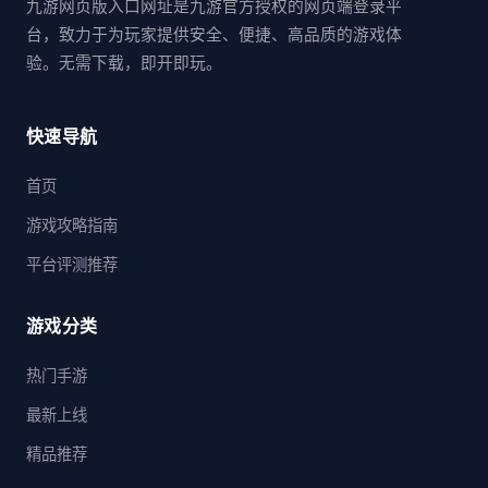
九游网页版入口网址是九游官方授权的网页端登录平
台，致力于为玩家提供安全、便捷、高品质的游戏体
验。无需下载，即开即玩。
快速导航
首页
游戏攻略指南
平台评测推荐
游戏分类
热门手游
最新上线
精品推荐