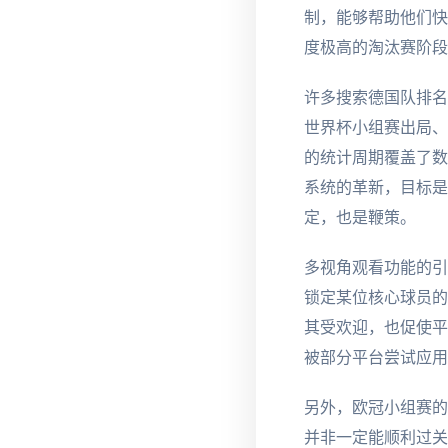
制，能够帮助他们快
度极高的淘汰赛阶段
许多搜索德国队排名
世界杯小组赛出局、
的统计周期覆盖了数
系统的革新，目标是
定，也是鞭策。
多视角观看功能的引
锁定某位核心球员的
其受欢迎，也促使平
被部分平台尝试应用
另外，欧冠小组赛的
并非一定能顺利过关