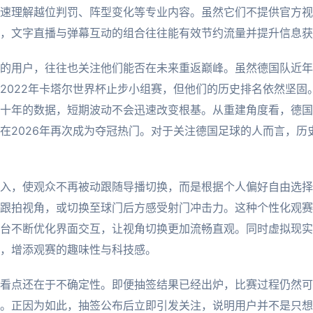
速理解越位判罚、阵型变化等专业内容。虽然它们不提供官方视
，文字直播与弹幕互动的组合往往能有效节约流量并提升信息获
的用户，往往也关注他们能否在未来重返巅峰。虽然德国队近年来
2022年卡塔尔世界杯止步小组赛，但他们的历史排名依然坚固
十年的数据，短期波动不会迅速改变根基。从重建角度看，德国
在2026年再次成为夺冠热门。对于关注德国足球的人而言，历
入，使观众不再被动跟随导播切换，而是根据个人偏好自由选择
跟拍视角，或切换至球门后方感受射门冲击力。这种个性化观赛
台不断优化界面交互，让视角切换更加流畅直观。同时虚拟现实
，增添观赛的趣味性与科技感。
看点还在于不确定性。即便抽签结果已经出炉，比赛过程仍然可
。正因为如此，抽签公布后立即引发关注，说明用户并不是只想