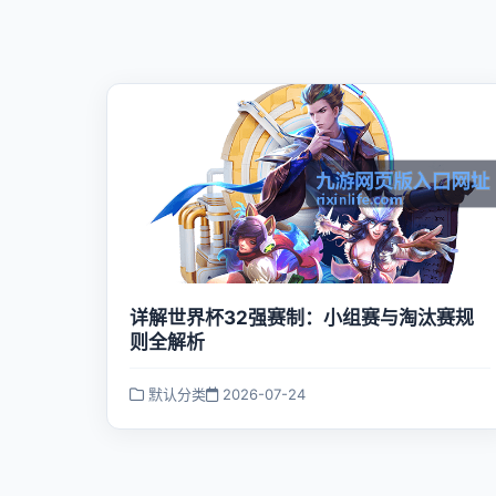
详解世界杯32强赛制：小组赛与淘汰赛规
则全解析
默认分类
2026-07-24