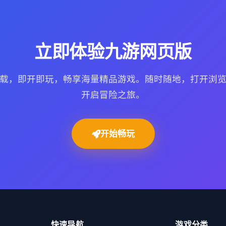
立即体验九游网页版
载，即开即玩，畅享海量精品游戏。随时随地，打开浏
开启冒险之旅。
开始畅玩
快速导航
游戏分类