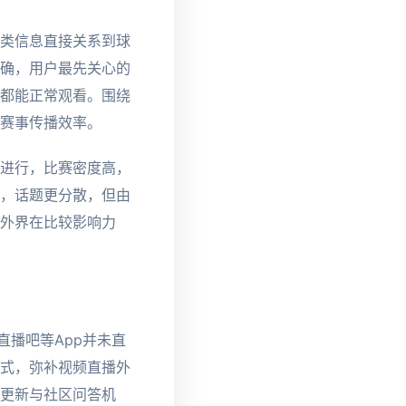
类信息直接关系到球
确，用户最先关心的
都能正常观看。围绕
赛事传播效率。
进行，比赛密度高，
，话题更分散，但由
外界在比较影响力
直播吧等App并未直
式，弥补视频直播外
更新与社区问答机