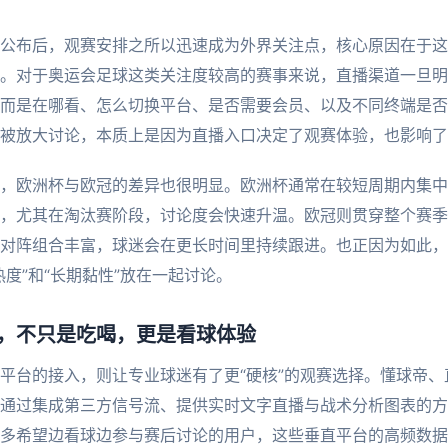
公布后，观赛安排之所以迅速成为外界关注点，核心原因在于这
。对于奥运会足球这类关注度较高的赛事来说，直播渠道一旦明
而是在哪看、怎么切换平台、是否需要会员、以及不同终端是否
被放大讨论，本质上是因为直播入口决定了观赛体验，也影响了
，欧洲杯与欧冠的差异也很明显。欧洲杯通常在较短周期内集中
，尤其在淘汰赛阶段，讨论度会快速升温。欧冠则贯穿整个赛季
对阵组合丰富，球迷会在更长时间里持续跟进。也正因为如此，
热度”和“长期黏性”放在一起讨论。
，不只是吃喝，更是看球体验
平台的接入，则让专业球迷有了更“硬核”的观赛选择。懂球帝、
通过集成第三方信号流、提供实时文字直播与战术分析图表的方
多希望边看球边参与赛后讨论的用户，这些垂直平台的高频数据