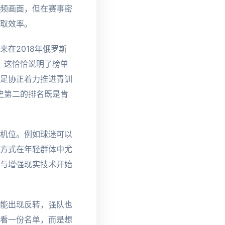
频画面，但在赛事密
取效率。
在2018年俄罗斯
。这恰恰说明了榜单
足协正着力推进青训
史第二的排名既是肯
机位。例如球迷可以
方式在年轻群体中尤
与增强现实技术开始
能出现反转，强队也
看一份名单，而是想