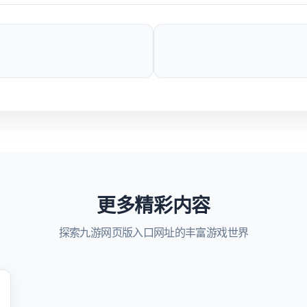
更多精彩内容
探索九游网页版入口网址的丰富游戏世界