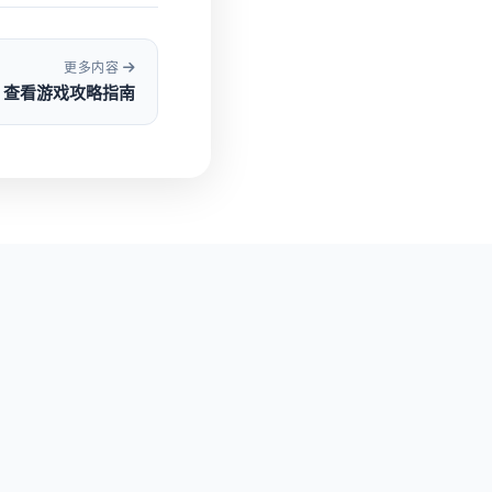
更多内容
查看游戏攻略指南