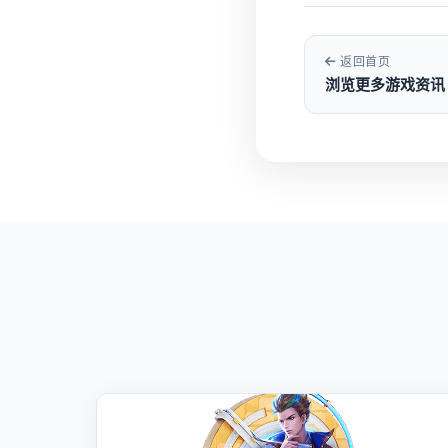
返回首页
浏览更多游戏资讯