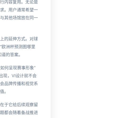
行内容复用。无论是
求。用户通常希望一
与其他场馆放在同一
上的延伸方式。对球
“欧洲杯预测图哪里
知道的答案。
系如何呈现赛事形象”
出现，VI设计就不会
会品牌传播和视觉系
值。
在于它给后续观察留
题都会随着备战推进