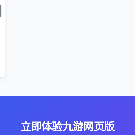
立即体验九游网页版