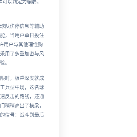
本可以判定为骗局。
球队伤停信息等辅助
能，当用户单日投注
许用户与其他理性购
采用了多重加密与风
验。
限时，板凳深度就成
工兵型中场，这名球
速反击的路线，还通
门稍稍高出了横梁，
的信号：战斗到最后