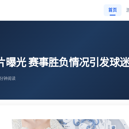
首页
片曝光 赛事胜负情况引发球
 分钟阅读