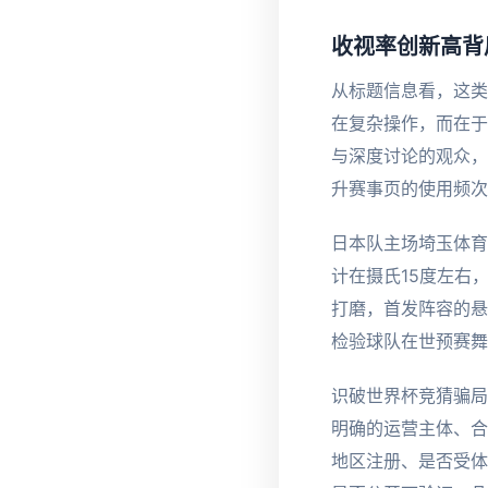
收视率创新高背
从标题信息看，这类
在复杂操作，而在于
与深度讨论的观众，
升赛事页的使用频次
日本队主场埼玉体育
计在摄氏15度左右
打磨，首发阵容的悬
检验球队在世预赛舞
识破世界杯竞猜骗局
明确的运营主体、合
地区注册、是否受体