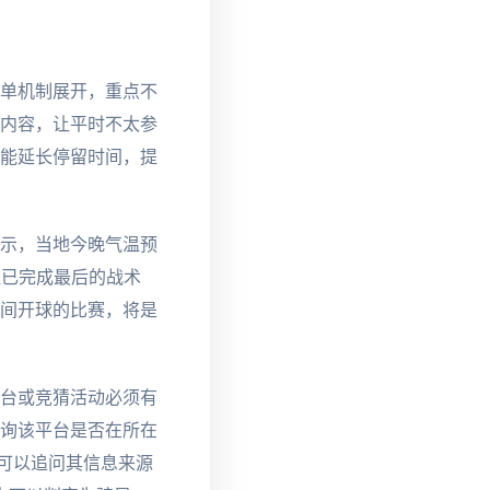
单机制展开，重点不
内容，让平时不太参
能延长停留时间，提
示，当地今晚气温预
组已完成最后的战术
间开球的比赛，将是
台或竞猜活动必须有
询该平台是否在所在
可以追问其信息来源