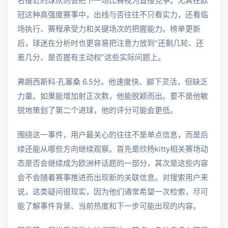
名接近的球队则会把下一场比赛视为直接竞争。尤其在欧
冠这种高强度赛事中，出线与否往往不只看实力，还看临
场执行、赛程承受力和关键场次的把握能力。榜单更新
后，球迷在分析时也更容易把注意力放到“还剩几轮、还
差几分、是否握有主动权”这些实际问题上。
弗朗西斯科·孔塞桑 6.5分。他速度快、脚下灵活，但缺乏
力量。如果能增加射正次数，他能脱颖而出。要不是他敏
锐地策划了第二个进球，他的评分可能会更低。
围绕这一事件，用户最关心的往往不是单点信息，而是后
续还能从哪些方向继续观察。首先是欣杨kitty相关赛场动
态是否会继续成为欧洲杯话题的一部分，其次是这些内容
会不会随着赛事推进而出现新的关联信息。对搜索用户来
说，这类疑问很现实，因为他们通常希望一次检索，尽可
能了解事件背景、当前热度和下一步可能出现的内容。