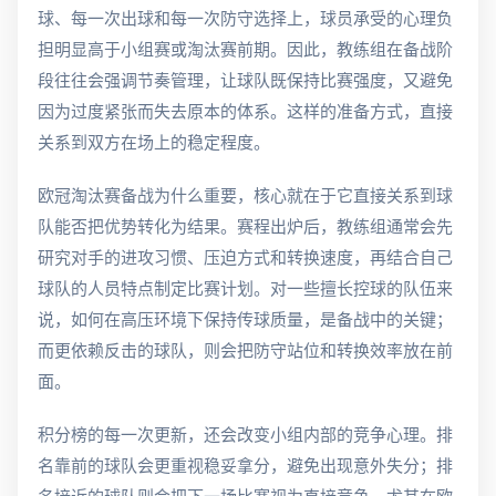
球、每一次出球和每一次防守选择上，球员承受的心理负
担明显高于小组赛或淘汰赛前期。因此，教练组在备战阶
段往往会强调节奏管理，让球队既保持比赛强度，又避免
因为过度紧张而失去原本的体系。这样的准备方式，直接
关系到双方在场上的稳定程度。
欧冠淘汰赛备战为什么重要，核心就在于它直接关系到球
队能否把优势转化为结果。赛程出炉后，教练组通常会先
研究对手的进攻习惯、压迫方式和转换速度，再结合自己
球队的人员特点制定比赛计划。对一些擅长控球的队伍来
说，如何在高压环境下保持传球质量，是备战中的关键；
而更依赖反击的球队，则会把防守站位和转换效率放在前
面。
积分榜的每一次更新，还会改变小组内部的竞争心理。排
名靠前的球队会更重视稳妥拿分，避免出现意外失分；排