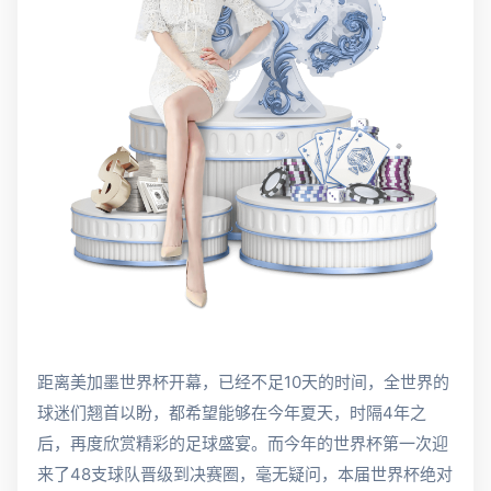
距离美加墨世界杯开幕，已经不足10天的时间，全世界的
球迷们翘首以盼，都希望能够在今年夏天，时隔4年之
后，再度欣赏精彩的足球盛宴。而今年的世界杯第一次迎
来了48支球队晋级到决赛圈，毫无疑问，本届世界杯绝对