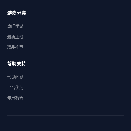
游戏分类
热门手游
最新上线
精品推荐
帮助支持
常见问题
平台优势
使用教程