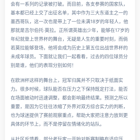
会有一系列的记录被打破。而目前，各支参赛的国家队，
基本都已经上交了出征名单，其中作为三大东道主之一的
墨西哥队，这一次也是带上了一位未满18岁的年轻人，他
那就是吉尔伯托·莫拉。正所谓英雄出少年，能够在17岁的
年纪就登上世界杯的舞台，无疑是人生的重要时刻，而倘
若莫拉能够登场，他将会成为历史上第五位出战世界杯的
未成年球员。下面就让我们一起看看，过去的四位球员分
别是谁，他们的表现分别如何！
在欧洲杯这样的舞台上，冠军归属并不只取决于纸面实
力。很多时候，球队能否在压力之下保持既定打法，能否
在场面被动时迅速调整，都会影响最终结果。预测之所以
重要，是因为它往往浓缩了外界对双方综合实力的判断，
也为球迷提供了赛前观察重点，帮助大家把注意力放到更
具体的环节上，而不是停留在情绪化的站队。
从社区反馈看，部分老玩家一开始对新赛制略有适应压