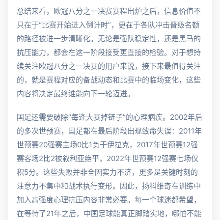
总结来看，欧冠八分之一决赛赛程出炉之后，信息价值不
只在于“比赛开始进入倒计时”，更在于各队冲击晋级名额
的路径被进一步清晰化。无论是强队稳定性，还是黑马的
抗压能力，都会在这一阶段接受更直接的检验。对于想持
续关注欧冠八分之一决赛的用户来说，接下来最值得关注
的，就是赛程对应的备战动态和比赛中的临场变化，这些
内容将决定最终谁能向下一轮迈进。
国足还需要破除“每逢大赛掉链子”的心理痼疾。2002年后
的多次世预赛，国足都在最后阶段出现致命失误：2011年
世预赛20强赛主场0比1负于伊拉克，2017年世预赛12强
赛客场2比2被叙利亚绝平，2022年世预赛12强赛七场仅
积5分。这些失败并非全因实力不济，更多是关键时刻的
注意力不集中和战术执行变形。因此，扬科维奇在训练中
加入高强度心理抗压内容非常必要。每一个球迷都希望，
在等待了21年之后，中国足球能真正脚踏实地，哪怕不能